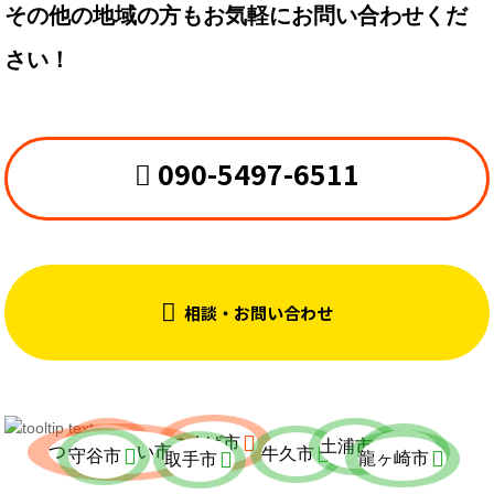
その他の地域の方もお気軽にお問い合わせくだ
さい！
090-5497-6511


相談・お問い合わせ

つくば市


常総市
土浦市


阿見町

つくばみらい市

牛久市
守谷市


龍ヶ崎市
取手市